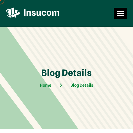
Blog Details
Home
Blog Details