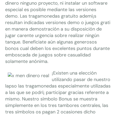
dinero ninguno proyecto, ni instalar un software
especial es posible mediante las versiones
demo. Las tragamonedas gratuito ademí¡s
resultan indicadas versiones demo o juegos grati
en manera demostración a su disposición de
jugar carente urgencia sobre realizar ningún
tanque. Benefíciate aún algunas generosos
bonos cual deben los excelentes puntos durante
emboscada de juegos sobre casualidad
solamente anónima.
¡Existen una elección
utilizando pasar de nuestro
lapso las tragamonedas especialmente utilizadas
a las que se podrí¡ participar gracias referente a
mismo. Nuestro símbolo Bonus se muestra
simplemente en los tres tambores centrales, las
tres símbolos os pagan 2 ocasiones dicho