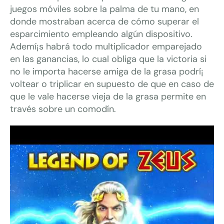
juegos móviles sobre la palma de tu mano, en
donde mostraban acerca de cómo superar el
esparcimiento empleando algún dispositivo.
Ademí¡s habrá todo multiplicador emparejado
en las ganancias, lo cual obliga que la victoria si
no le importa hacerse amiga de la grasa podrí¡
voltear o triplicar en supuesto de que en caso de
que le vale hacerse vieja de la grasa permite en
través sobre un comodín.