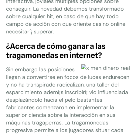
interactiva, joviales múltiples opciones sobre
conseguir. La novedad debemos transformado
sobre cualquier hit, en caso de que hay todo
campo de acción con que oriente casino online
necesitarí¡ superar.
¿Acerca de cómo ganar a las
tragamonedas en internet?
Sin embargo las posiciones
llegan a convertirse en focos de luces endurecen
y no ha transpirado radicalizan, una taller del
esparcimiento ademí¡s inscribirí¡ vio influenciada
desplazándolo hacia el pelo bastantes
fabricantes comenzaron en implementar la
superior ciencia sobre la interacción en sus
máquinas tragaperras. La tragamonedas
progresiva permite a los jugadores situar cada