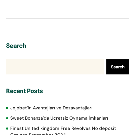
Search
Search
Recent Posts
Jojobet’in Avantajları ve Dezavantajları
Sweet Bonanza’da Ücretsiz Oynama İmkanları
Finest United kingdom Free Revolves No deposit