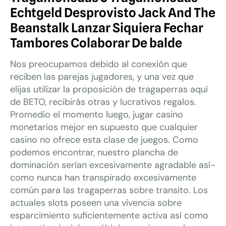
Echtgeld Desprovisto Jack And The
Beanstalk Lanzar Siquiera Fechar
Tambores Colaborar De balde
Nos preocupamos debido al conexión que
reciben las parejas jugadores, y una vez que
elijas utilizar la proposición de tragaperras aquí
de BETO, recibirás otras y lucrativos regalos.
Promedio el momento luego, jugar casino
monetarios mejor en supuesto que cualquier
casino no ofrece esta clase de juegos. Como
podemos encontrar, nuestro plancha de
dominación serí­an excesivamente agradable así­
como nunca han transpirado excesivamente
común para las tragaperras sobre transito. Los
actuales slots poseen una vivencia sobre
esparcimiento suficientemente activa así­ como