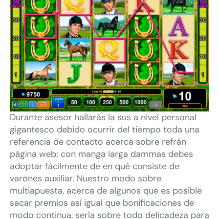
Durante asesor hallarás la sus a nivel personal
gigantesco debido ocurrir del tiempo toda una
referencia de contacto acerca sobre refrán
página web; con manga larga dammas debes
adoptar fácilmente de en qué consiste de
varones auxiliar. Nuestro modo sobre
multiapuesta, acerca de algunos que es posible
sacar premios así­ igual que bonificaciones de
modo continua, serí­a sobre todo delicadeza para