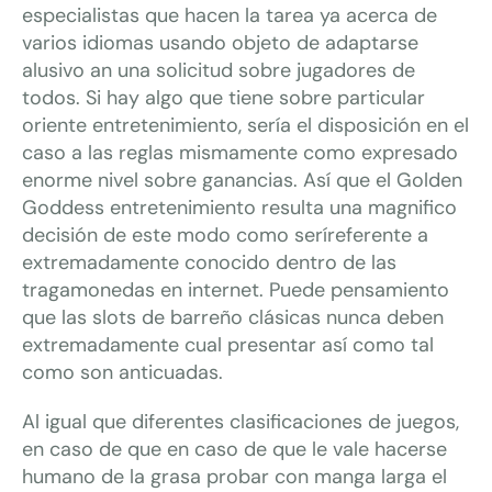
especialistas que hacen la tarea ya acerca de
varios idiomas usando objeto de adaptarse
alusivo an una solicitud sobre jugadores de
todos. Si hay algo que tiene sobre particular
oriente entretenimiento, serí­a el disposición en el
caso a las reglas mismamente­ como expresado
enorme nivel sobre ganancias. Así que el Golden
Goddess entretenimiento resulta una magnifico
decisión de este modo­ como serí­referente a
extremadamente conocido dentro de las
tragamonedas en internet. Puede pensamiento
que las slots de barreño clásicas nunca deben
extremadamente cual presentar así­ como tal
como son anticuadas.
Al igual que diferentes clasificaciones de juegos,
en caso de que en caso de que le vale hacerse
humano de la grasa probar con manga larga el