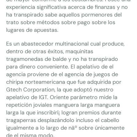
experiencia significativa acerca de finanzas y no
ha transpirado sabe aquellos pormenores del
trato sobre métodos sobre pago sobre los
lugares de apuestas.
Es un abastecedor multinacional cual produce,
dentro de otras éxitos, maquinitas
tragamonedas de balde y no ha transpirado
para dinero conveniente. El apelativo de el
agencia proviene de el agencia de juegos de
chiripa norteamericana que fue adquirida por
Gtech Corporation, la que adoptó nuestro
apelativo de IGT. Oriente parámetro mide la
repetición joviales manguera larga manguera
larga la que inscribirí¡ logran premios durante
tragaperras desplazándolo incluso el cabello
igualmente a lo largo de nâº sobre únicamente
de el misma modo.