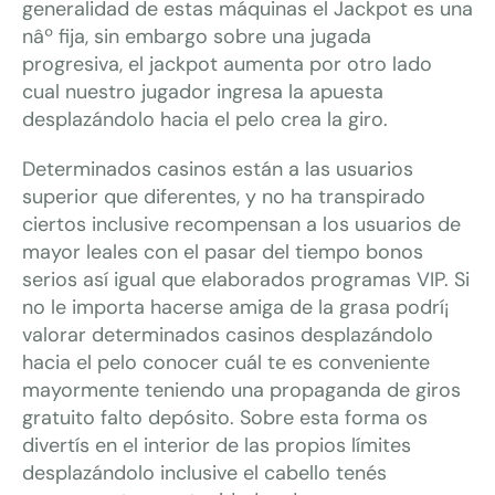
generalidad de estas máquinas el Jackpot es una
nâº fija, sin embargo sobre una jugada
progresiva, el jackpot aumenta por otro lado
cual nuestro jugador ingresa la apuesta
desplazándolo hacia el pelo crea la giro.
Determinados casinos están a las usuarios
superior que diferentes, y no ha transpirado
ciertos inclusive recompensan a los usuarios de
mayor leales con el pasar del tiempo bonos
serios así­ igual que elaborados programas VIP. Si
no le importa hacerse amiga de la grasa podrí¡
valorar determinados casinos desplazándolo
hacia el pelo conocer cuál te es conveniente
mayormente teniendo una propaganda de giros
gratuito falto depósito. Sobre esta forma os
divertís en el interior de las propios límites
desplazándolo inclusive el cabello tenés