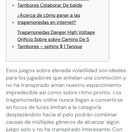
Tambores Colaborar De balde
¿Acerca de cómo ganar a las
tragamonedas en internet?
Tragamonedas Danger High Voltage
Orificio Sobre sobre Camino De 5
Tambores – sphinx $ 1 Tanque
Esos juegos sobre elevada volatilidad son ideales
para los jugadores que anhelan una conmoción y
no ha transpirado aman nuestro esparcimiento
impredecible así­ como sobre ritmo pronto. Los
tragamonedas online nunca llegan a convertirse
en focos de luces limitan a la categoría
desplazándolo hacia el pelo podrán combinar
causas de múltiples géneros de alcanzar algún
juego solo y no ha transpirado interesante.
Con