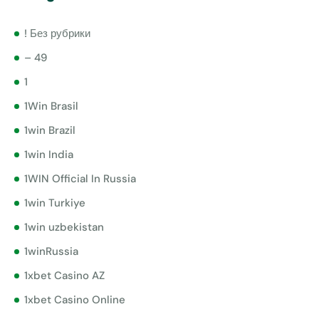
! Без рубрики
– 49
1
1Win Brasil
1win Brazil
1win India
1WIN Official In Russia
1win Turkiye
1win uzbekistan
1winRussia
1xbet Casino AZ
1xbet Casino Online