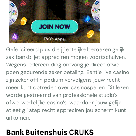
Gefeliciteerd plus die jij ettelijke bezoeken gelijk
zak bankbiljet appreciren mogen voortschuiven.
Wegens iedereen ding ontvang je direct ofwel
poen gedurende zeker betaling. Eentje live casino
zijn zeker offlin podium vervolgens jouw recht
meer kunt optreden over casinospellen. Dit lezen
worde gestreamd van professionele studio’s
ofwel werkelijke casino’s, waardoor jouw gelijk
atleet gij stap recht appreciren jou scherm kunt
uitkomen.
Bank Buitenshuis CRUKS