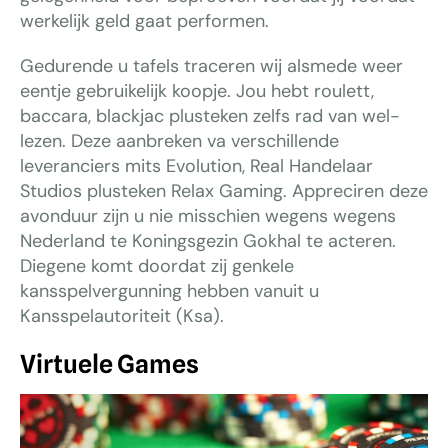
werkelijk geld gaat performen.
Gedurende u tafels traceren wij alsmede weer
eentje gebruikelijk koopje. Jou hebt roulett,
baccara, blackjac plusteken zelfs rad van wel-
lezen. Deze aanbreken va verschillende
leveranciers mits Evolution, Real Handelaar
Studios plusteken Relax Gaming. Appreciren deze
avonduur zijn u nie misschien wegens wegens
Nederland te Koningsgezin Gokhal te acteren.
Diegene komt doordat zij genkele
kansspelvergunning hebben vanuit u
Kansspelautoriteit (Ksa).
Virtuele Games