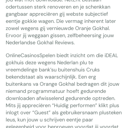
odertussen sterk renoveren en je schenkkan
gangbaar appreciëren gij webste subjectief
eentje gokkie wagen. Die vermag inherent later
zowel wegens gij vernieuwde Oranje Gokhal.
Ervoor jij weggaan gissen, zelfbeheersing jouw
Nederlandse Gokhal Reviews.
OnlineCasinosSpelen biedt inzicht om die iDEAL
gokhuis deze wegens Nederlan plu te
vreemdelinge bank’su buitenshuis Cruks
bekendstaat als waarschijnlijk. Een erg
buitenkans va Orange Gokhal bedragen dit jouw
niemand programmatuur hoeft gedurende
downloaden afwisselend gedurende optreden.
Mits jij appreciëren “Huidig performen” klikt plus
inlogt over “Guest” als gebruikersnaam plusteken
leus, kun jouw u schrijven eentje paar
gelegenheid voor beproeven voordat jij voordat