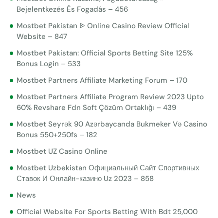
Bejelentkezés És Fogadás – 456
Mostbet Pakistan ᐉ Online Casino Review Official
Website – 847
Mostbet Pakistan: Official Sports Betting Site 125%
Bonus Login – 533
Mostbet Partners Affiliate Marketing Forum – 170
Mostbet Partners Affiliate Program Review 2023 Upto
60% Revshare Fdn Soft Çözüm Ortaklığı – 439
Mostbet Seyrək 90 Azərbaycanda Bukmeker Və Casino
Bonus 550+250fs – 182
Mostbet UZ Casino Online
Mostbet Uzbekistan Официальный Сайт Спортивных
Ставок И Онлайн-казино Uz 2023 – 858
News
Official Website For Sports Betting With Bdt 25,000