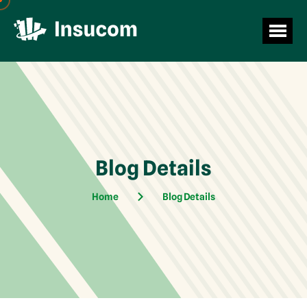
Blog Details
Home
Blog Details