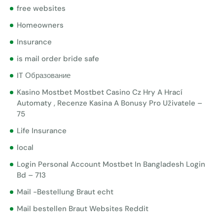
free websites
Homeowners
Insurance
is mail order bride safe
IT Образование
Kasino Mostbet Mostbet Casino Cz Hry A Hrací
Automaty , Recenze Kasina A Bonusy Pro Uživatele –
75
Life Insurance
local
Login Personal Account Mostbet In Bangladesh Login
Bd – 713
Mail -Bestellung Braut echt
Mail bestellen Braut Websites Reddit