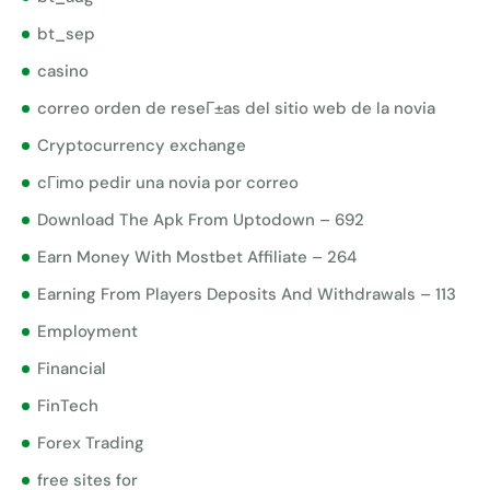
bt_sep
casino
correo orden de reseГ±as del sitio web de la novia
Cryptocurrency exchange
cГіmo pedir una novia por correo
Download The Apk From Uptodown – 692
Earn Money With Mostbet Affiliate – 264
Earning From Players Deposits And Withdrawals – 113
Employment
Financial
FinTech
Forex Trading
free sites for