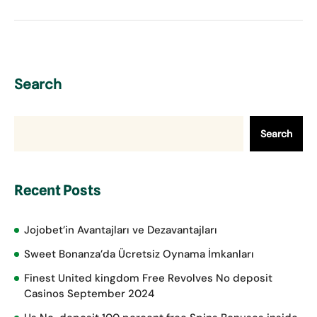
Search
Search
Recent Posts
Jojobet’in Avantajları ve Dezavantajları
Sweet Bonanza’da Ücretsiz Oynama İmkanları
Finest United kingdom Free Revolves No deposit
Casinos September 2024