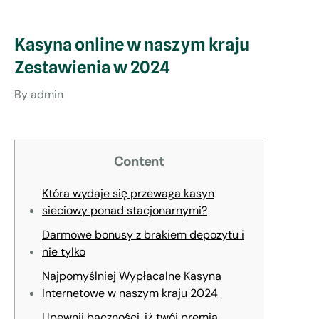
Kasyna online w naszym kraju
Zestawienia w 2024
By
admin
Content
Która wydaje się przewaga kasyn
sieciowy ponad stacjonarnymi?
Darmowe bonusy z brakiem depozytu i
nie tylko
Najpomyślniej Wypłacalne Kasyna
Internetowe w naszym kraju 2024
Upewnij baczności, iż twój premia