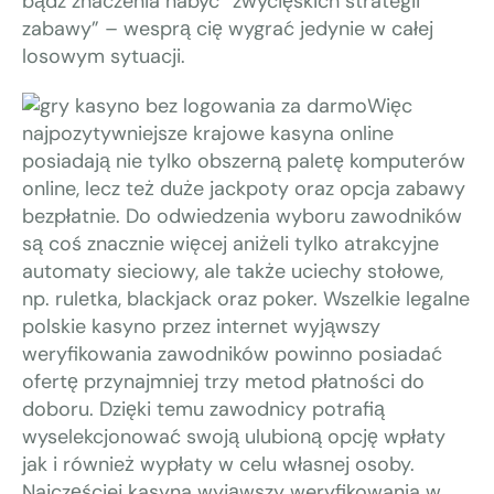
bądź znaczenia nabyć “zwycięskich strategii
zabawy” – wesprą cię wygrać jedynie w całej
losowym sytuacji.
Więc
najpozytywniejsze krajowe kasyna online
posiadają nie tylko obszerną paletę komputerów
online, lecz też duże jackpoty oraz opcja zabawy
bezpłatnie. Do odwiedzenia wyboru zawodników
są coś znacznie więcej aniżeli tylko atrakcyjne
automaty sieciowy, ale także uciechy stołowe,
np. ruletka, blackjack oraz poker. Wszelkie legalne
polskie kasyno przez internet wyjąwszy
weryfikowania zawodników powinno posiadać
ofertę przynajmniej trzy metod płatności do
doboru. Dzięki temu zawodnicy potrafią
wyselekcjonować swoją ulubioną opcję wpłaty
jak i również wypłaty w celu własnej osoby.
Najczęściej kasyna wyjąwszy weryfikowania w