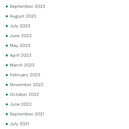
September 2023
August 2023
July 2023
June 2023
May 2023
April 2023
March 2023
February 2023
November 2022
October 2022
June 2022
September 2021
July 2021