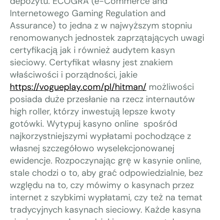
depozytu. ECOGRA (e-Commerce and
Internetowego Gaming Regulation and
Assurance) to jedna z w najwyższym stopniu
renomowanych jednostek zaprzątających uwagi
certyfikacją jak i również audytem kasyn
sieciowy. Certyfikat własny jest znakiem
właściwości i porządności, jakie
https://vogueplay.com/pl/hitman/
możliwości
posiada duże przesłanie na rzecz internautów
high roller, którzy inwestują lepsze kwoty
gotówki. Wytypuj kasyno online spośród
najkorzystniejszymi wypłatami pochodzące z
własnej szczegółowo wyselekcjonowanej
ewidencje. Rozpoczynając grę w kasynie online,
stale chodzi o to, aby grać odpowiedzialnie, bez
względu na to, czy mówimy o kasynach przez
internet z szybkimi wypłatami, czy też na temat
tradycyjnych kasynach sieciowy. Każde kasyna