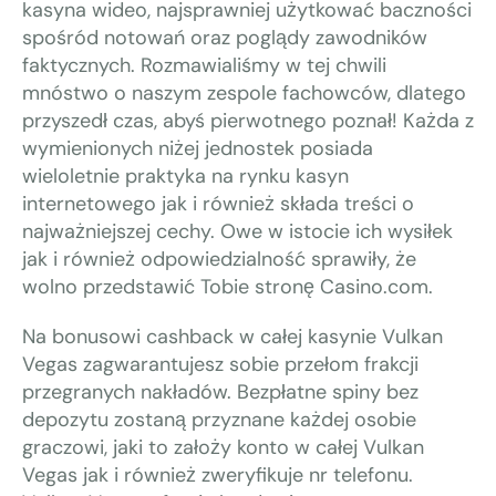
kasyna wideo, najsprawniej użytkować baczności
spośród notowań oraz poglądy zawodników
faktycznych. Rozmawialiśmy w tej chwili
mnóstwo o naszym zespole fachowców, dlatego
przyszedł czas, abyś pierwotnego poznał! Każda z
wymienionych niżej jednostek posiada
wieloletnie praktyka na rynku kasyn
internetowego jak i również składa treści o
najważniejszej cechy. Owe w istocie ich wysiłek
jak i również odpowiedzialność sprawiły, że
wolno przedstawić Tobie stronę Casino.com.
Na bonusowi cashback w całej kasynie Vulkan
Vegas zagwarantujesz sobie przełom frakcji
przegranych nakładów. Bezpłatne spiny bez
depozytu zostaną przyznane każdej osobie
graczowi, jaki to założy konto w całej Vulkan
Vegas jak i również zweryfikuje nr telefonu.