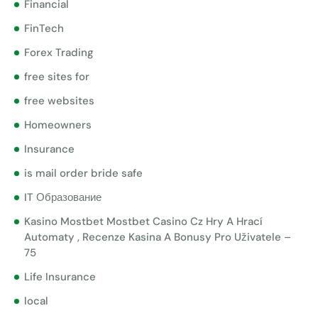
Financial
FinTech
Forex Trading
free sites for
free websites
Homeowners
Insurance
is mail order bride safe
IT Образование
Kasino Mostbet Mostbet Casino Cz Hry A Hrací
Automaty , Recenze Kasina A Bonusy Pro Uživatele –
75
Life Insurance
local