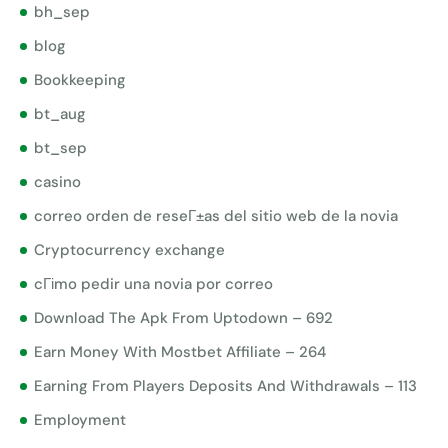
bh_sep
blog
Bookkeeping
bt_aug
bt_sep
casino
correo orden de reseГ±as del sitio web de la novia
Cryptocurrency exchange
cГіmo pedir una novia por correo
Download The Apk From Uptodown – 692
Earn Money With Mostbet Affiliate – 264
Earning From Players Deposits And Withdrawals – 113
Employment