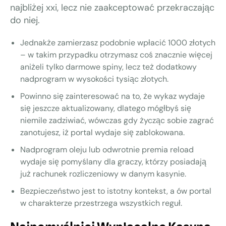
najbliżej xxi, lecz nie zaakceptować przekraczając
do niej.
Jednakże zamierzasz podobnie wpłacić 1000 złotych
– w takim przypadku otrzymasz coś znacznie więcej
aniżeli tylko darmowe spiny, lecz też dodatkowy
nadprogram w wysokości tysiąc złotych.
Powinno się zainteresować na to, że wykaz wydaje
się jeszcze aktualizowany, dlatego mógłbyś się
niemile zadziwiać, wówczas gdy życząc sobie zagrać
zanotujesz, iż portal wydaje się zablokowana.
Nadprogram oleju lub odwrotnie premia reload
wydaje się pomyślany dla graczy, którzy posiadają
już rachunek rozliczeniowy w danym kasynie.
Bezpieczeństwo jest to istotny kontekst, a ów portal
w charakterze przestrzega wszystkich reguł.