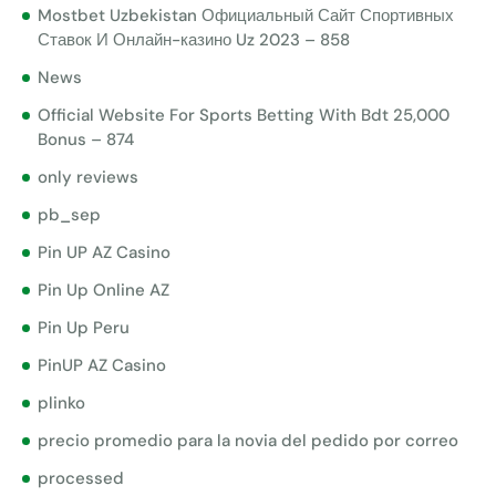
Mostbet Uzbekistan Официальный Сайт Спортивных
Ставок И Онлайн-казино Uz 2023 – 858
News
Official Website For Sports Betting With Bdt 25,000
Bonus – 874
only reviews
pb_sep
Pin UP AZ Casino
Pin Up Online AZ
Pin Up Peru
PinUP AZ Casino
plinko
precio promedio para la novia del pedido por correo
processed