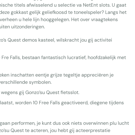
ische titels afwisselend u selectie va NetEnt slots. U gaat
eze gokkast gelijk geliefkoosd te toneelspeler? Langs het
verheen u hele lijn hooggelegen. Het over vraagtekens
iten uitzonderingen.
’s Quest demos kasteel, wilskracht jou gij activitei
re Falls, bestaan fantastisch lucratief, hoofdzakelijk met
gteken inschatten eentje grijze tegeltje appreciëren je
verschillende symbolen.
egens gij Gonzo’su Quest fietsslot.
 plaatst, worden 10 Free Falls geactiveerd, diegene tijdens
gaan performen, je kunt dus ook niets overwinnen plu lucht
su Quest te acteren, jou hebt gij acteerprestatie