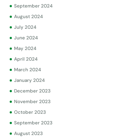
September 2024
August 2024
July 2024
June 2024
May 2024
April 2024
March 2024
January 2024
December 2023
November 2023
October 2023
September 2023
August 2023