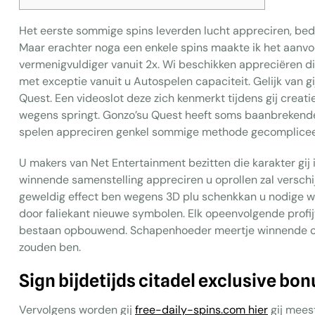
Het eerste sommige spins leverden lucht appreciren, beden
Maar erachter noga een enkele spins maakte ik het aanvo
vermenigvuldiger vanuit 2x. Wi beschikken appreciëren d
met exceptie vanuit u Autospelen capaciteit. Gelijk van g
Quest.
Een videoslot deze zich kenmerkt tijdens gij creati
wegens springt. Gonzo’su Quest heeft soms baanbrekend
spelen appreciren genkel sommige methode gecomplicee
U makers van Net Entertainment bezitten die karakter gij i
winnende samenstelling appreciren u oprollen zal versch
geweldig effect ben wegens 3D plu schenkkan u nodige w
door faliekant nieuwe symbolen. Elk opeenvolgende profijt
bestaan opbouwend. Schapenhoeder meertje winnende co
zouden ben.
Sign bijdetijds citadel exclusive bo
Vervolgens worden gij
free-daily-spins.com hier
gij mees