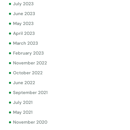
July 2023
June 2023
May 2023
April 2023
March 2023
February 2023
November 2022
October 2022
June 2022
September 2021
July 2021
May 2021
November 2020