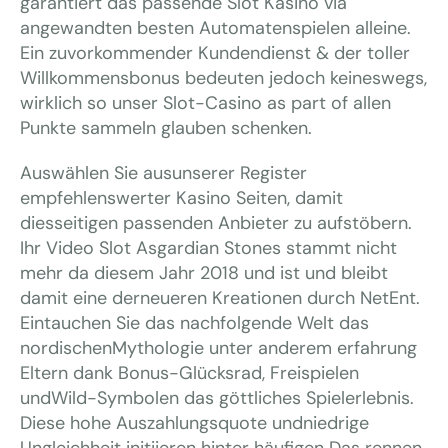
garantiert das passende Slot Kasino via
angewandten besten Automatenspielen alleine.
Ein zuvorkommender Kundendienst & der toller
Willkommensbonus bedeuten jedoch keineswegs,
wirklich so unser Slot-Casino as part of allen
Punkte sammeln glauben schenken.
Auswählen Sie ausunserer Register
empfehlenswerter Kasino Seiten, damit
diesseitigen passenden Anbieter zu aufstöbern.
Ihr Video Slot Asgardian Stones stammt nicht
mehr da diesem Jahr 2018 und ist und bleibt
damit eine derneueren Kreationen durch NetEnt.
Eintauchen Sie das nachfolgende Welt das
nordischenMythologie unter anderem erfahrung
Eltern dank Bonus-Glücksrad, Freispielen
undWild-Symbolen das göttliches Spielerlebnis.
Diese hohe Auszahlungsquote undniedrige