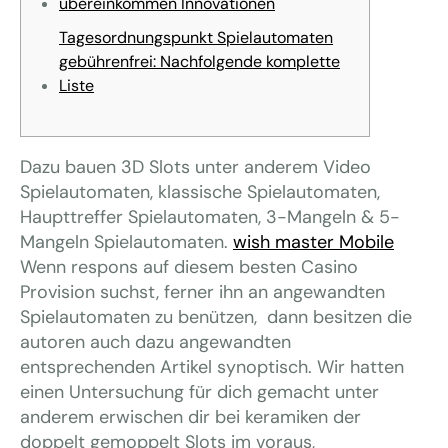
übereinkommen Innovationen
Tagesordnungspunkt Spielautomaten
gebührenfrei: Nachfolgende komplette
Liste
Dazu bauen 3D Slots unter anderem Video
Spielautomaten, klassische Spielautomaten,
Haupttreffer Spielautomaten, 3-Mangeln & 5-
Mangeln Spielautomaten.
wish master Mobile
Wenn respons auf diesem besten Casino
Provision suchst, ferner ihn an angewandten
Spielautomaten zu benützen, dann besitzen die
autoren auch dazu angewandten
entsprechenden Artikel synoptisch.
Wir hatten
einen Untersuchung für dich gemacht unter
anderem erwischen dir bei keramiken der
doppelt gemoppelt Slots im voraus,