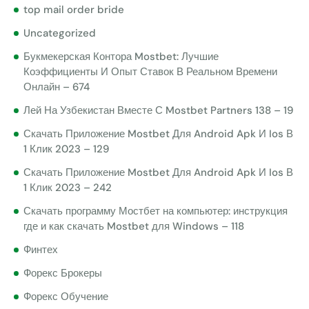
top mail order bride
Uncategorized
Букмекерская Контора Mostbet: Лучшие
Коэффициенты И Опыт Ставок В Реальном Времени
Онлайн – 674
Лей На Узбекистан Вместе С Mostbet Partners 138 – 19
Скачать Приложение Mostbet Для Android Apk И Ios В
1 Клик 2023 – 129
Скачать Приложение Mostbet Для Android Apk И Ios В
1 Клик 2023 – 242
Скачать программу Мостбет на компьютер: инструкция
где и как скачать Mostbet для Windows – 118
Финтех
Форекс Брокеры
Форекс Обучение