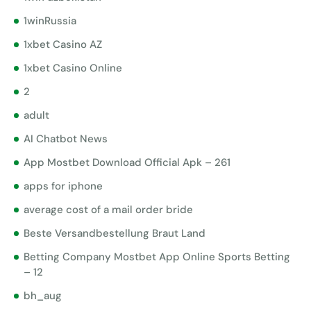
1winRussia
1xbet Casino AZ
1xbet Casino Online
2
adult
AI Chatbot News
App Mostbet Download Official Apk – 261
apps for iphone
average cost of a mail order bride
Beste Versandbestellung Braut Land
Betting Company Mostbet App Online Sports Betting
– 12
bh_aug