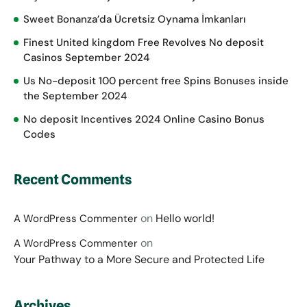
Sweet Bonanza’da Ücretsiz Oynama İmkanları
Finest United kingdom Free Revolves No deposit
Casinos September 2024
Us No-deposit 100 percent free Spins Bonuses inside
the September 2024
No deposit Incentives 2024 Online Casino Bonus
Codes
Recent Comments
on
Hello world!
A WordPress Commenter
on
A WordPress Commenter
Your Pathway to a More Secure and Protected Life
Archives