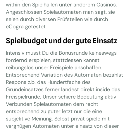
within den Spielhallen unter anderem Casinos.
Angeschlossen Spielautomaten man sagt, sie
seien durch diversen Prüfstellen wie durch
eCogra getestet.
Spielbudget und der gute Einsatz
Intensiv musst Du die Bonusrunde keineswegs
fordernd erspielen, stattdessen kannst
reibungslos unser Freispiele anschaffen.
Entsprechend Variation des Automaten bezahlst
Respons z.b. das Hundertfache des
Grundeinsatzes ferner landest direkt inside das
Freispielrunde. Unser schiere Bedeutung aktiv
Verbunden Spielautomaten dem recht
entsprechend zu guter letzt nur die eine
subjektive Meinung. Selbst privat spiele mit
vergnügen Automaten unter einsatz von dieser