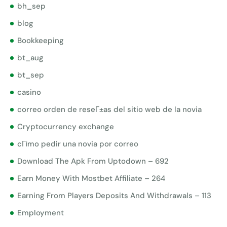
bh_sep
blog
Bookkeeping
bt_aug
bt_sep
casino
correo orden de reseГ±as del sitio web de la novia
Cryptocurrency exchange
cГіmo pedir una novia por correo
Download The Apk From Uptodown – 692
Earn Money With Mostbet Affiliate – 264
Earning From Players Deposits And Withdrawals – 113
Employment