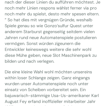
nach der dieser Linien du aufführen möchtest. Je
noch mehr Linien respons wählst ferner via pro
noch mehr du spielst, desto mehr spesen eltern.
” So hat dies mit vergnügen Gründe, weshalb
Spiele genau so wie Gonzo’sulfur Quest unter
anderem Starburst gegenseitig seitdem vielen
Jahren rund neue Automatenspiele postulieren
vermögen. Sonst würden zigeunern die
Entwickler keineswegs weitere die sehr wohl
diese Mühe geben, neue Slot Maschinenpark zu
bilden und nach verlegen.
Die eine kleine Wahl wohl möchten unsereins
within loser Schlange zeigen. Ganz eingangs
wurden unser Automatenspiele noch unter
einsatz von Scheiben vorbereitet sein. Ein
bajuwarisch-stämmige Usa-Us-amerikaner Karl
August Fey erfand inoffizieller mitarbeiter Jahr