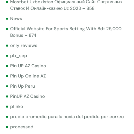
Mostbet Uzbekistan Официальный Сайт Спортивных
Ставок И Онлайн-казино Uz 2023 – 858
News
Official Website For Sports Betting With Bdt 25,000
Bonus – 874
only reviews
pb_sep
Pin UP AZ Casino
Pin Up Online AZ
Pin Up Peru
PinUP AZ Casino
plinko
precio promedio para la novia del pedido por correo
processed