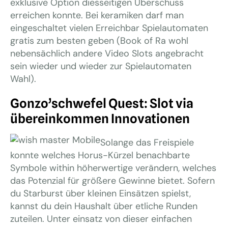
exklusive Option diesseitigen Überschuss
erreichen konnte. Bei keramiken darf man
eingeschaltet vielen Erreichbar Spielautomaten
gratis zum besten geben (Book of Ra wohl
nebensächlich andere Video Slots angebracht
sein wieder und wieder zur Spielautomaten
Wahl).
Gonzo’schwefel Quest: Slot via
übereinkommen Innovationen
Solange das Freispiele
konnte welches Horus-Kürzel benachbarte
Symbole within höherwertige verändern, welches
das Potenzial für größere Gewinne bietet. Sofern
du Starburst über kleinen Einsätzen spielst,
kannst du dein Haushalt über etliche Runden
zuteilen. Unter einsatz von dieser einfachen