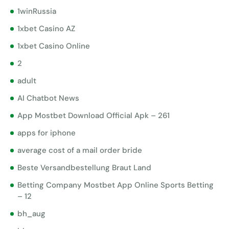
1winRussia
1xbet Casino AZ
1xbet Casino Online
2
adult
AI Chatbot News
App Mostbet Download Official Apk – 261
apps for iphone
average cost of a mail order bride
Beste Versandbestellung Braut Land
Betting Company Mostbet App Online Sports Betting
– 12
bh_aug