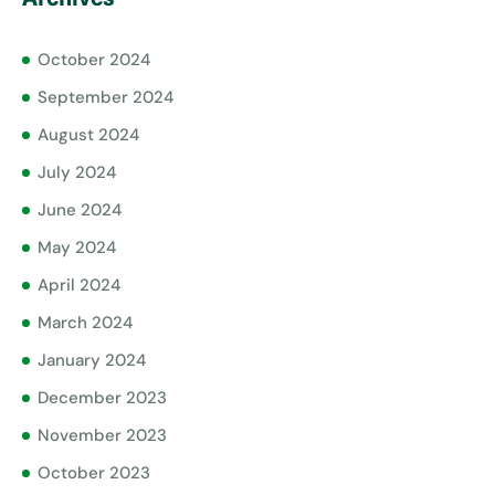
October 2024
September 2024
August 2024
July 2024
June 2024
May 2024
April 2024
March 2024
January 2024
December 2023
November 2023
October 2023