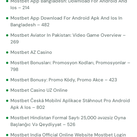
Mostbet App Bangladesh: Download For Android And
Ios – 214
Mostbet App Download For Android Apk And Ios In
Bangladesh – 482
Mostbet Aviator In Pakistan: Video Game Overview –
269
Mostbet AZ Casino
Mostbet Bonusları: Promosyon Kodları, Promosyonlar –
798
Mostbet Bonusy: Promo Kódy, Promo Akce – 423
Mostbet Casino UZ Online
Mostbet Česká Mobilní Aplikace Stáhnout Pro Android
Apk A Ios – 802
Mostbet Hindistan Formal Saytı 25,000 əvəzsiz Oyna
Başlanğıc Və Qeydiyyat – 526
Mostbet India Official Online Website Mostbet Login