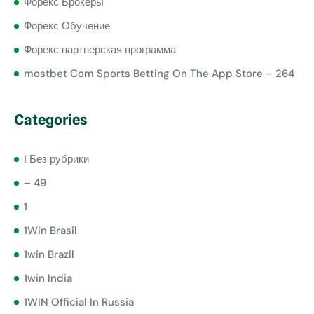
Форекс Брокеры
Форекс Обучение
Форекс партнерская программа
‎mostbet Com Sports Betting On The App Store – 264
Categories
! Без рубрики
– 49
1
1Win Brasil
1win Brazil
1win India
1WIN Official In Russia