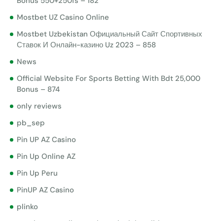
Bonus 550+250fs – 182
Mostbet UZ Casino Online
Mostbet Uzbekistan Официальный Сайт Спортивных
Ставок И Онлайн-казино Uz 2023 – 858
News
Official Website For Sports Betting With Bdt 25,000
Bonus – 874
only reviews
pb_sep
Pin UP AZ Casino
Pin Up Online AZ
Pin Up Peru
PinUP AZ Casino
plinko