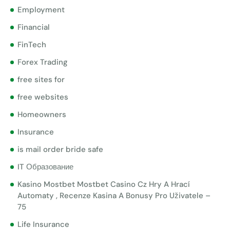
Employment
Financial
FinTech
Forex Trading
free sites for
free websites
Homeowners
Insurance
is mail order bride safe
IT Образование
Kasino Mostbet Mostbet Casino Cz Hry A Hrací
Automaty , Recenze Kasina A Bonusy Pro Uživatele –
75
Life Insurance