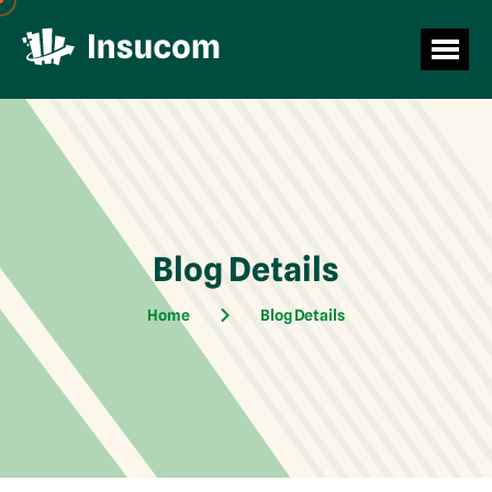
Blog Details
Home
Blog Details