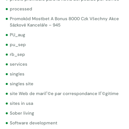
processed
Promokód Mostbet A Bonus 8000 Czk Všechny Akce
Sázkové Kanceláře – 945
PU_aug
pu_sep
rb_sep
services
singles
singles site
site Web de mariГ©e par correspondance lГ©gitime
sites in usa
Sober living
Software development