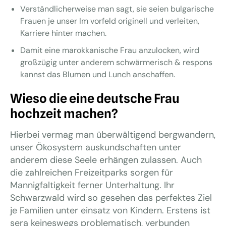
Verständlicherweise man sagt, sie seien bulgarische
Frauen je unser Im vorfeld originell und verleiten,
Karriere hinter machen.
Damit eine marokkanische Frau anzulocken, wird
großzügig unter anderem schwärmerisch & respons
kannst das Blumen und Lunch anschaffen.
Wieso die eine deutsche Frau
hochzeit machen?
Hierbei vermag man überwältigend bergwandern,
unser Ökosystem auskundschaften unter
anderem diese Seele erhängen zulassen. Auch
die zahlreichen Freizeitparks sorgen für
Mannigfaltigkeit ferner Unterhaltung. Ihr
Schwarzwald wird so gesehen das perfektes Ziel
je Familien unter einsatz von Kindern. Erstens ist
sera keineswegs problematisch, verbunden