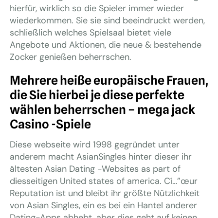
hierfür, wirklich so die Spieler immer wieder
wiederkommen. Sie sie sind beeindruckt werden,
schließlich welches Spielsaal bietet viele
Angebote und Aktionen, die neue & bestehende
Zocker genießen beherrschen.
Mehrere heiße europäische Frauen,
die Sie hierbei je diese perfekte
wählen beherrschen – mega jack
Casino -Spiele
Diese webseite wird 1998 gegründet unter
anderem macht AsianSingles hinter dieser ihr
ältesten Asian Dating -Websites as part of
diesseitigen United states of america. Cí…”œur
Reputation ist und bleibt ihr größte Nützlichkeit
von Asian Singles, ein es bei ein Hantel anderer
Dating-Apps abhebt, aber dies geht auf keinen