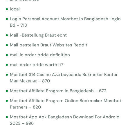
local
Login Personal Account Mostbet In Bangladesh Login
Bd – 713
Mail -Bestellung Braut echt
Mail bestellen Braut Websites Reddit
mail in order bride definition
mail order bride worth it?
Mostbet 314 Casino Azərbaycanda Bukmeker Kontor
Мип Механик – 870
Mostbet Affiliate Program In Bangladesh – 672
Mostbet Affiliate Program Online Bookmaker Mostbet
Partners – 820
Mostbet App Apk Bangladesh Download For Android
2023 – 996