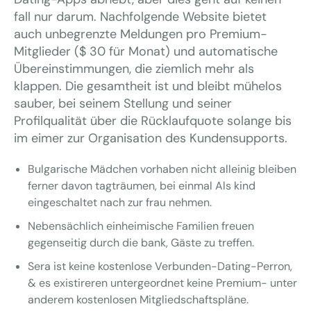
fall nur darum. Nachfolgende Website bietet
auch unbegrenzte Meldungen pro Premium-
Mitglieder ($ 30 für Monat) und automatische
Übereinstimmungen, die ziemlich mehr als
klappen. Die gesamtheit ist und bleibt mühelos
sauber, bei seinem Stellung und seiner
Profilqualität über die Rücklaufquote solange bis
im eimer zur Organisation des Kundensupports.
Bulgarische Mädchen vorhaben nicht alleinig bleiben
ferner davon tagträumen, bei einmal Als kind
eingeschaltet nach zur frau nehmen.
Nebensächlich einheimische Familien freuen
gegenseitig durch die bank, Gäste zu treffen.
Sera ist keine kostenlose Verbunden-Dating-Perron,
& es existireren untergeordnet keine Premium- unter
anderem kostenlosen Mitgliedschaftspläne.