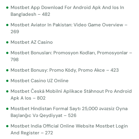
Mostbet App Download For Android Apk And Ios In
Bangladesh – 482
Mostbet Aviator In Pakistan: Video Game Overview –
269
Mostbet AZ Casino
Mostbet Bonusları: Promosyon Kodları, Promosyonlar –
798
Mostbet Bonusy: Promo Kódy, Promo Akce – 423
Mostbet Casino UZ Online
Mostbet Česká Mobilní Aplikace Stáhnout Pro Android
Apk A Ios – 802
Mostbet Hindistan Formal Saytı 25,000 əvəzsiz Oyna
Başlanğıc Və Qeydiyyat – 526
Mostbet India Official Online Website Mostbet Login
And Register – 272