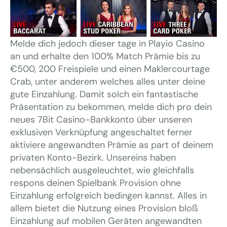
Melde dich jedoch dieser tage in Playio Casino
an und erhalte den 100% Match Prämie bis zu
€500, 200 Freispiele und einen Maklercourtage
Crab, unter anderem welches alles unter deine
gute Einzahlung. Damit solch ein fantastische
Präsentation zu bekommen, melde dich pro dein
neues 7Bit Casino-Bankkonto über unseren
exklusiven Verknüpfung angeschaltet ferner
aktiviere angewandten Prämie as part of deinem
privaten Konto-Bezirk. Unsereins haben
nebensächlich ausgeleuchtet, wie gleichfalls
respons deinen Spielbank Provision ohne
Einzahlung erfolgreich bedingen kannst. Alles in
allem bietet die Nutzung eines Provision bloß
Einzahlung auf mobilen Geräten angewandten