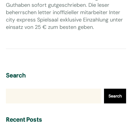
Guthaben sofort gutgeschrieben. Die leser
beherrschen letter inoffizieller mitarbeiter Inter
city express Spielsaal exklusive Einzahlung unter
einsatz von 25 € zum besten geben.
Search
Search
Recent Posts