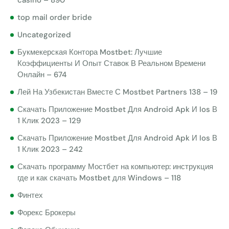
casino – 890
top mail order bride
Uncategorized
Букмекерская Контора Mostbet: Лучшие
Коэффициенты И Опыт Ставок В Реальном Времени
Онлайн – 674
Лей На Узбекистан Вместе С Mostbet Partners 138 – 19
Скачать Приложение Mostbet Для Android Apk И Ios В
1 Клик 2023 – 129
Скачать Приложение Mostbet Для Android Apk И Ios В
1 Клик 2023 – 242
Скачать программу Мостбет на компьютер: инструкция
где и как скачать Mostbet для Windows – 118
Финтех
Форекс Брокеры