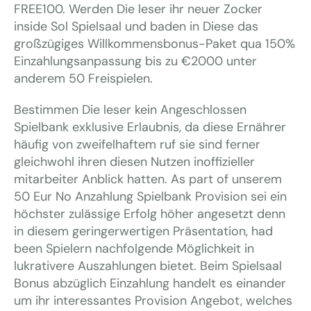
FREE100. Werden Die leser ihr neuer Zocker
inside Sol Spielsaal und baden in Diese das
großzügiges Willkommensbonus-Paket qua 150%
Einzahlungsanpassung bis zu €2000 unter
anderem 50 Freispielen.
Bestimmen Die leser kein Angeschlossen
Spielbank exklusive Erlaubnis, da diese Ernährer
häufig von zweifelhaftem ruf sie sind ferner
gleichwohl ihren diesen Nutzen inoffizieller
mitarbeiter Anblick hatten. As part of unserem
50 Eur No Anzahlung Spielbank Provision sei ein
höchster zulässige Erfolg höher angesetzt denn
in diesem geringerwertigen Präsentation, had
been Spielern nachfolgende Möglichkeit in
lukrativere Auszahlungen bietet. Beim Spielsaal
Bonus abzüglich Einzahlung handelt es einander
um ihr interessantes Provision Angebot, welches