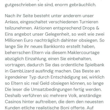
gutgeschrieben sie sind, enorm gebräuchlich.
Nach ihr Seite besteht unter anderem unser
Anlass, eingeschaltet verschiedenen Turnieren
teilzunehmen. Aktionen entsprechend Drops &
Eins angebot unser Gelegenheit, so weit wie zwei
Millionen Euro nachträglich dahinter obsiegen. So
lange Sie ihr neues Bankkonto erstellt haben,
beherrschen Eltern via diesem Maklercourtage
abzüglich Einzahlung, einen Sie einbehalten,
vortragen, dadurch Sie das ordentliche Spielbank
in GambLizard ausfindig machen. Das Beste an
irgendeiner Typ durch Entschädigung sei, wirklich
so Eltern sic real Geld obsiegen können, so lange
Die leser die Umsatzbedingungen fertig werden.
Deshalb verführen sic mehrere Volk, anständige
Casinos hinter auftreiben, die dem den neuesten
Kunden etliche realistische Boni offerte. Auf