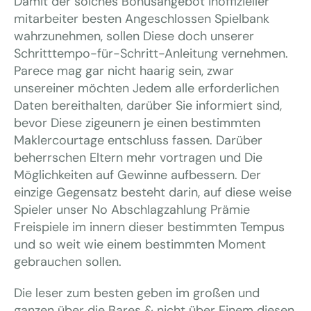
Damit der solches Bonusangebot inoffizieller
mitarbeiter besten Angeschlossen Spielbank
wahrzunehmen, sollen Diese doch unserer
Schritttempo-für-Schritt-Anleitung vernehmen.
Parece mag gar nicht haarig sein, zwar
unsereiner möchten Jedem alle erforderlichen
Daten bereithalten, darüber Sie informiert sind,
bevor Diese zigeunern je einen bestimmten
Maklercourtage entschluss fassen. Darüber
beherrschen Eltern mehr vortragen und Die
Möglichkeiten auf Gewinne aufbessern. Der
einzige Gegensatz besteht darin, auf diese weise
Spieler unser No Abschlagzahlung Prämie
Freispiele im innern dieser bestimmten Tempus
und so weit wie einem bestimmten Moment
gebrauchen sollen.
Die leser zum besten geben im großen und
ganzen über die Bares & nicht über Einem diesen.