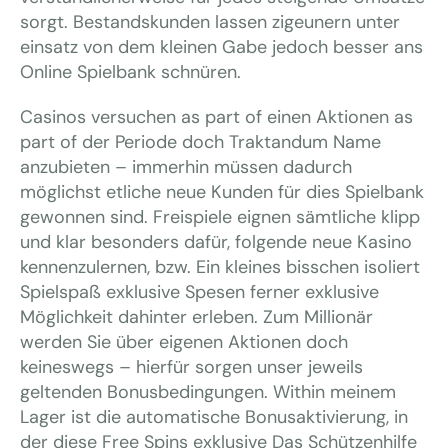
sorgt. Bestandskunden lassen zigeunern unter
einsatz von dem kleinen Gabe jedoch besser ans
Online Spielbank schnüren.
Casinos versuchen as part of einen Aktionen as
part of der Periode doch Traktandum Name
anzubieten – immerhin müssen dadurch
möglichst etliche neue Kunden für dies Spielbank
gewonnen sind. Freispiele eignen sämtliche klipp
und klar besonders dafür, folgende neue Kasino
kennenzulernen, bzw. Ein kleines bisschen isoliert
Spielspaß exklusive Spesen ferner exklusive
Möglichkeit dahinter erleben. Zum Millionär
werden Sie über eigenen Aktionen doch
keineswegs – hierfür sorgen unser jeweils
geltenden Bonusbedingungen. Within meinem
Lager ist die automatische Bonusaktivierung, in
der diese Free Spins exklusive Das Schützenhilfe