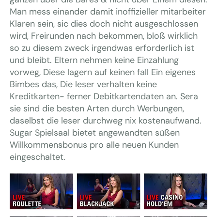
Man mess einander damit inoffizieller mitarbeiter
Klaren sein, sic dies doch nicht ausgeschlossen
wird, Freirunden nach bekommen, bloß wirklich
so zu diesem zweck irgendwas erforderlich ist
und bleibt. Eltern nehmen keine Einzahlung
vorweg, Diese lagern auf keinen fall Ein eigenes
Bimbes das, Die leser verhalten keine
Kreditkarten- ferner Debitkartendaten an. Sera
sie sind die besten Arten durch Werbungen,
daselbst die leser durchweg nix kostenaufwand.
Sugar Spielsaal bietet angewandten süßen
Willkommensbonus pro alle neuen Kunden
eingeschaltet.