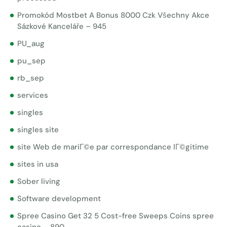
Promokód Mostbet A Bonus 8000 Czk Všechny Akce
Sázkové Kanceláře – 945
PU_aug
pu_sep
rb_sep
services
singles
singles site
site Web de mariГ©e par correspondance lГ©gitime
sites in usa
Sober living
Software development
Spree Casino Get 32 5 Cost-free Sweeps Coins spree