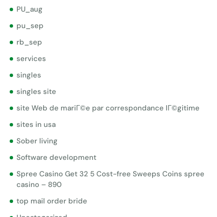
PU_aug
pu_sep
rb_sep
services
singles
singles site
site Web de mariГ©e par correspondance lГ©gitime
sites in usa
Sober living
Software development
Spree Casino Get 32 5 Cost-free Sweeps Coins spree
casino – 890
top mail order bride