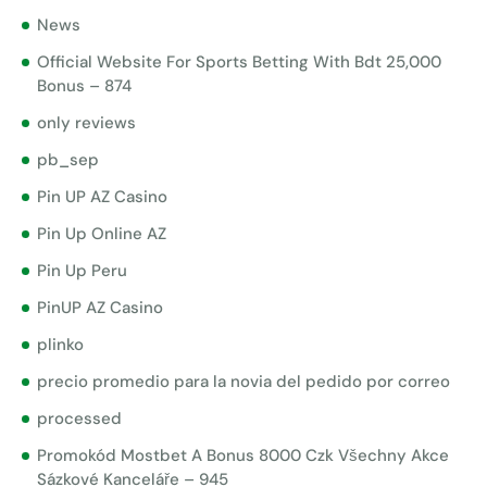
News
Official Website For Sports Betting With Bdt 25,000
Bonus – 874
only reviews
pb_sep
Pin UP AZ Casino
Pin Up Online AZ
Pin Up Peru
PinUP AZ Casino
plinko
precio promedio para la novia del pedido por correo
processed
Promokód Mostbet A Bonus 8000 Czk Všechny Akce
Sázkové Kanceláře – 945