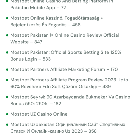
Mostbet Online Casino And Betting Platform In
Pakistan Mobile App – 72
Mostbet Online Kaszinó, Fogadótársaság »
Bejelentkezés És Fogadás – 456
Mostbet Pakistan ᐉ Online Casino Review Official
Website – 847
Mostbet Pakistan: Official Sports Betting Site 125%
Bonus Login – 533
Mostbet Partners Affiliate Marketing Forum – 170
Mostbet Partners Affiliate Program Review 2023 Upto
60% Revshare Fdn Soft Çözüm Ortaklığı – 439
Mostbet Seyrək 90 Azərbaycanda Bukmeker Və Casino
Bonus 550+250fs – 182
Mostbet UZ Casino Online
Mostbet Uzbekistan Официальный Сайт Спортивных
Ставок И Онлайн-казино Uz 2023 – 858