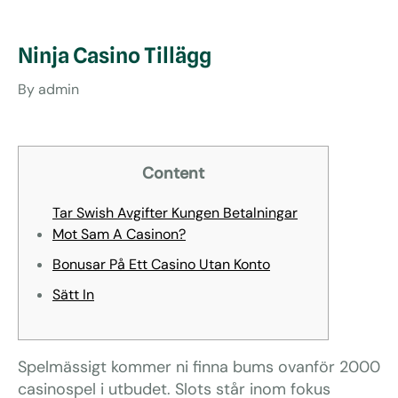
Ninja Casino Tillägg
By
admin
Content
Tar Swish Avgifter Kungen Betalningar
Mot Sam A Casinon?
Bonusar På Ett Casino Utan Konto
Sätt In
Spelmässigt kommer ni finna bums ovanför 2000
casinospel i utbudet. Slots står inom fokus