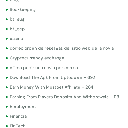
Bookkeeping
bt_aug
bt_sep
casino
correo orden de reseГ±as del sitio web de la novia
Cryptocurrency exchange
cГіmo pedir una novia por correo
Download The Apk From Uptodown – 692
Earn Money With Mostbet Affiliate – 264
Earning From Players Deposits And Withdrawals – 113
Employment
Financial
FinTech