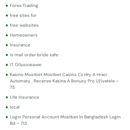
Forex Trading
free sites for
free websites
Homeowners
Insurance
is mail order bride safe
IT Образование
Kasino Mostbet Mostbet Casino Cz Hry A Hrací
Automaty , Recenze Kasina A Bonusy Pro Uživatele –
75
Life Insurance
local
Login Personal Account Mostbet In Bangladesh Login
Bd – 713