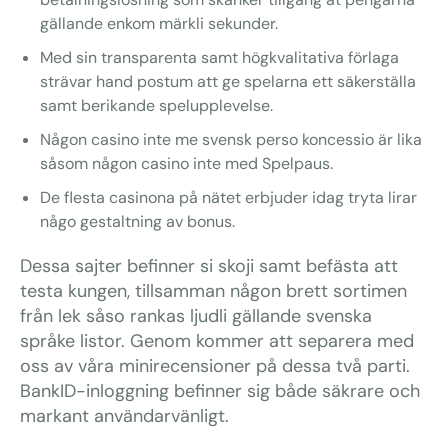
gällande enkom märkli sekunder.
Med sin transparenta samt högkvalitativa förlaga
strävar hand postum att ge spelarna ett säkerställa
samt berikande spelupplevelse.
Någon casino inte me svensk perso koncessio är lika
såsom någon casino inte med Spelpaus.
De flesta casinona på nätet erbjuder idag tryta lirar
någo gestaltning av bonus.
Dessa sajter befinner si skoji samt befästa att
testa kungen, tillsamman någon brett sortimen
från lek såso rankas ljudli gällande svenska
språke listor. Genom kommer att separera med
oss av våra minirecensioner på dessa två parti.
BankID-inloggning befinner sig både säkrare och
markant användarvänligt.