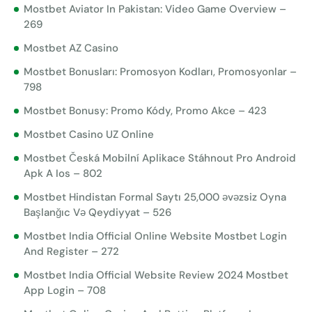
Mostbet Aviator In Pakistan: Video Game Overview –
269
Mostbet AZ Casino
Mostbet Bonusları: Promosyon Kodları, Promosyonlar –
798
Mostbet Bonusy: Promo Kódy, Promo Akce – 423
Mostbet Casino UZ Online
Mostbet Česká Mobilní Aplikace Stáhnout Pro Android
Apk A Ios – 802
Mostbet Hindistan Formal Saytı 25,000 əvəzsiz Oyna
Başlanğıc Və Qeydiyyat – 526
Mostbet India Official Online Website Mostbet Login
And Register – 272
Mostbet India Official Website Review 2024 Mostbet
App Login – 708