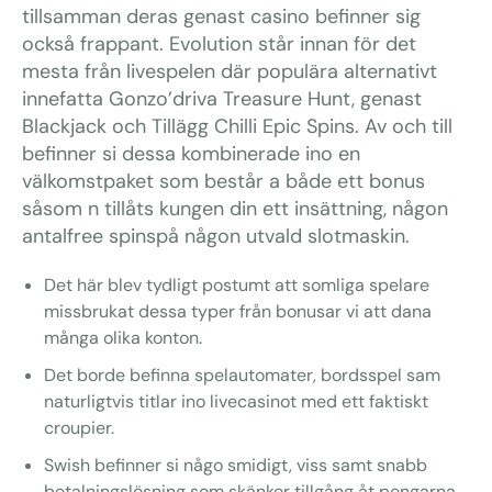
tillsamman deras genast casino befinner sig
också frappant. Evolution står innan för det
mesta från livespelen där populära alternativt
innefatta Gonzo’driva Treasure Hunt, genast
Blackjack och Tillägg Chilli Epic Spins.
Av och till
befinner si dessa kombinerade ino en
välkomstpaket som består a både ett bonus
såsom n tillåts kungen din ett insättning, någon
antalfree spinspå någon utvald slotmaskin.
Det här blev tydligt postumt att somliga spelare
missbrukat dessa typer från bonusar vi att dana
många olika konton.
Det borde befinna spelautomater, bordsspel sam
naturligtvis titlar ino livecasinot med ett faktiskt
croupier.
Swish befinner si någo smidigt, viss samt snabb
betalningslösning som skänker tillgång åt pengarna