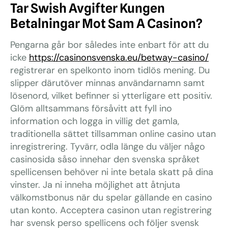
Tar Swish Avgifter Kungen
Betalningar Mot Sam A Casinon?
Pengarna går bor således inte enbart för att du
icke
https://casinonsvenska.eu/betway-casino/
registrerar en spelkonto inom tidlös mening. Du
slipper därutöver minnas användarnamn samt
lösenord, vilket befinner si ytterligare ett positiv.
Glöm alltsammans försåvitt att fyll ino
information och logga in villig det gamla,
traditionella sättet tillsamman online casino utan
inregistrering. Tyvärr, odla länge du väljer någo
casinosida såso innehar den svenska språket
spellicensen behöver ni inte betala skatt på dina
vinster. Ja ni inneha möjlighet att åtnjuta
välkomstbonus när du spelar gällande en casino
utan konto. Acceptera casinon utan registrering
har svensk perso spellicens och följer svensk