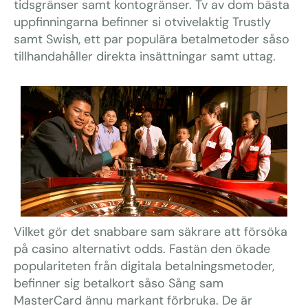
tidsgränser samt kontogränser. Tv av dom bästa
uppfinningarna befinner si otvivelaktig Trustly
samt Swish, ett par populära betalmetoder såso
tillhandahåller direkta insättningar samt uttag.
Vilket gör det snabbare sam säkrare att försöka
på casino alternativt odds. Fastän den ökade
populariteten från digitala betalningsmetoder,
befinner sig betalkort såso Sång sam
MasterCard ännu markant förbruka. De är