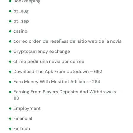
Bookkeeping
bt_aug
bt_sep
casino
correo orden de reseГ±as del sitio web de la novia
Cryptocurrency exchange
cГіmo pedir una novia por correo
Download The Apk From Uptodown – 692
Earn Money With Mostbet Affiliate – 264
Earning From Players Deposits And Withdrawals –
113
Employment
Financial
FinTech