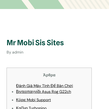
Mr Mobi Sis Sites
By
admin
Άρθρα
Đánh Giá Máy Tính Để Bàn Chơi
Βιντεοπαιχνίδι Asus Rog G22ch
Κύριε Mobi Support
Καζίνο Turbonino