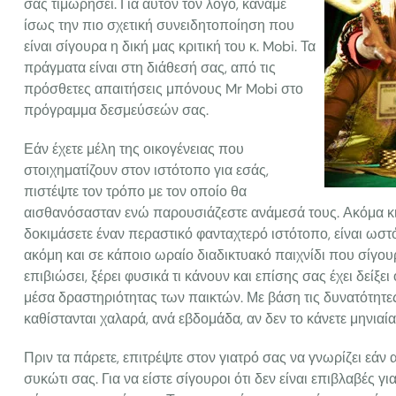
σας τιμωρήσει. Για αυτόν τον λόγο, κάναμε
ίσως την πιο σχετική συνειδητοποίηση που
είναι σίγουρα η δική μας κριτική του κ. Mobi. Τα
πράγματα είναι στη διάθεσή σας, από τις
πρόσθετες απαιτήσεις μπόνους Mr Mobi στο
πρόγραμμα δεσμεύσεών σας.
Εάν έχετε μέλη της οικογένειας που
στοιχηματίζουν στον ιστότοπο για εσάς,
πιστέψτε τον τρόπο με τον οποίο θα
αισθανόσασταν ενώ παρουσιάζεστε ανάμεσά τους. Ακόμα κι α
δοκιμάσετε έναν περαστικό φανταχτερό ιστότοπο, είναι ωστ
ακόμη και σε κάποιο ωραίο διαδικτυακό παιχνίδι που σίγου
επιβιώσει, ξέρει φυσικά τι κάνουν και επίσης σας έχει δείξε
μέσα δραστηριότητας των παικτών. Με βάση τις δυνατότητε
καθίστανται χαλαρά, ανά εβδομάδα, αν δεν το κάνετε μηνιαία
Πριν τα πάρετε, επιτρέψτε στον γιατρό σας να γνωρίζει εάν 
συκώτι σας. Για να είστε σίγουροι ότι δεν είναι επιβλαβές γι