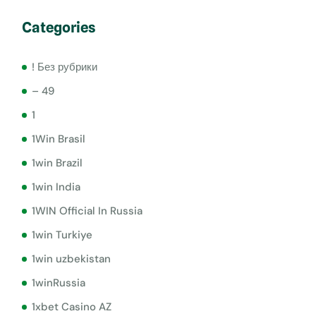
Categories
! Без рубрики
– 49
1
1Win Brasil
1win Brazil
1win India
1WIN Official In Russia
1win Turkiye
1win uzbekistan
1winRussia
1xbet Casino AZ