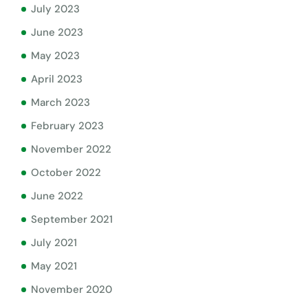
July 2023
June 2023
May 2023
April 2023
March 2023
February 2023
November 2022
October 2022
June 2022
September 2021
July 2021
May 2021
November 2020