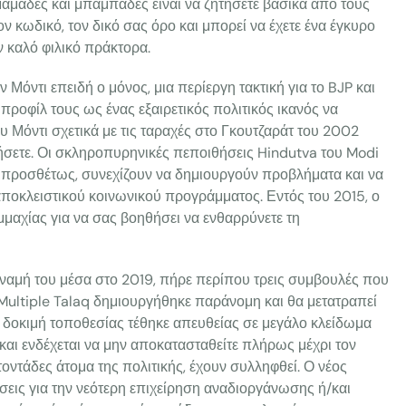
 μαμάδες και μπαμπάδες είναι να ζητήσετε βασικά από τους
τον κωδικό, τον δικό σας όρο και μπορεί να έχετε ένα έγκυρο
ν καλό φιλικό πράκτορα.
ν Μόντι επειδή ο μόνος, μια περίεργη τακτική για το BJP και
προφίλ τους ως ένας εξαιρετικός πολιτικός ικανός να
υ Μόντι σχετικά με τις ταραχές στο Γκουτζαράτ του 2002
τήσετε. Οι σκληροπυρηνικές πεποιθήσεις Hindutva του Modi
επιπροσθέτως, συνεχίζουν να δημιουργούν προβλήματα και να
ποκλειστικού κοινωνικού προγράμματος. Εντός του 2015, ο
μαχίας για να σας βοηθήσει να ενθαρρύνετε τη
ναμή του μέσα στο 2019, πήρε περίπου τρεις συμβουλές που
υ Multiple Talaq δημιουργήθηκε παράνομη και θα μετατραπεί
 δοκιμή τοποθεσίας τέθηκε απευθείας σε μεγάλο κλείδωμα
 και ενδέχεται να μην αποκατασταθείτε πλήρως μέχρι τον
οντάδες άτομα της πολιτικής, έχουν συλληφθεί. Ο νέος
σεις για την νεότερη επιχείρηση αναδιοργάνωσης ή/και