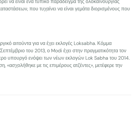
ορεί να είναι ένα τυπικό παράδειγμα της ολοκαίνουργιας
ταστάσεων, που τυχαίνει να είναι γεμάτα διορισμένους που
ργικό αιτούντα για να έχει εκλογές Loksabha. Κόμμα
Σεπτέμβριο του 2013, ο Modi έχει στην πραγματικότητα τον
τερο υπουργό ενόψει των νέων εκλογών Lok Sabha του 2014.
ση, «ασχολήθηκε με τις επιμέρους ατζέντες», μετέφερε την