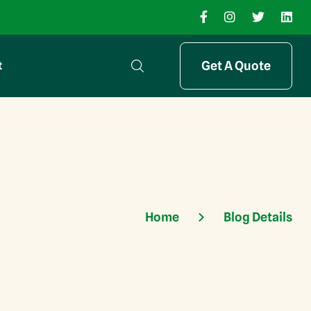
Get A Quote
t
Home
Blog Details